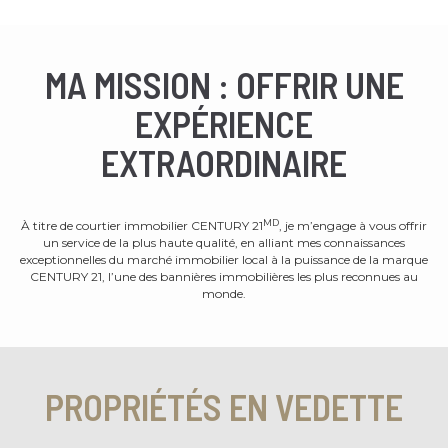
MA MISSION : OFFRIR UNE
EXPÉRIENCE
EXTRAORDINAIRE
MD
À titre de courtier immobilier CENTURY 21
, je m’engage à vous offrir
un service de la plus haute qualité, en alliant mes connaissances
exceptionnelles du marché immobilier local à la puissance de la marque
CENTURY 21, l’une des bannières immobilières les plus reconnues au
monde.
PROPRIÉTÉS EN VEDETTE